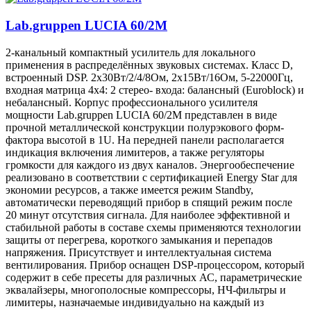
Lab.gruppen LUCIA 60/2M
2-канальный компактный усилитель для локального
применения в распределённых звуковых системах. Класс D,
встроенный DSP. 2х30Вт/2/4/8Ом, 2х15Вт/16Ом, 5-22000Гц,
входная матрица 4х4: 2 стерео- входа: балансный (Euroblock) и
небалансный. Корпус профессионального усилителя
мощности Lab.gruppen LUCIA 60/2M представлен в виде
прочной металлической конструкции полурэкового форм-
фактора высотой в 1U. На передней панели располагается
индикация включения лимитеров, а также регуляторы
громкости для каждого из двух каналов. Энергообеспечение
реализовано в соответствии с сертификацией Energy Star для
экономии ресурсов, а также имеется режим Standby,
автоматически переводящий прибор в спящий режим после
20 минут отсутствия сигнала. Для наиболее эффективной и
стабильной работы в составе схемы применяются технологии
защиты от перегрева, короткого замыкания и перепадов
напряжения. Присутствует и интеллектуальная система
вентилирования. Прибор оснащен DSP-процессором, который
содержит в себе пресеты для различных АС, параметрические
эквалайзеры, многополосные компрессоры, НЧ-фильтры и
лимитеры, назначаемые индивидуально на каждый из