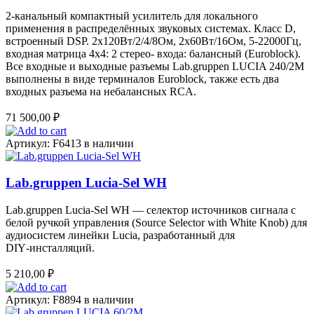
2-канальный компактный усилитель для локального
применения в распределённых звуковых системах. Класс D,
встроенный DSP. 2х120Вт/2/4/8Ом, 2х60Вт/16Ом, 5-22000Гц,
входная матрица 4х4: 2 стерео- входа: балансный (Euroblock).
Все входные и выходные разъемы Lab.gruppen LUCIA 240/2M
выполнены в виде терминалов Euroblock, также есть два
входных разъема на небалансных RCA.
71 500,00
₽
Артикул: F6413
в наличии
Lab.gruppen Lucia-Sel WH
Lab.gruppen Lucia‑Sel WH — селектор источников сигнала с
белой ручкой управления (Source Selector with White Knob) для
аудиосистем линейки Lucia, разработанный для
DIY‑инсталляций.
5 210,00
₽
Артикул: F8894
в наличии