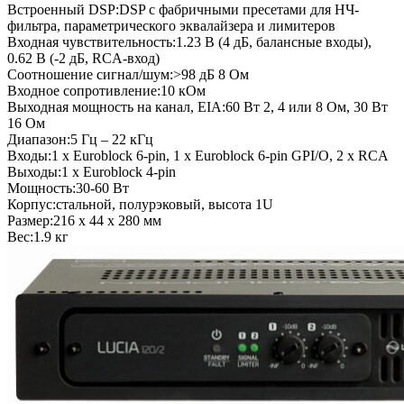
Встроенный DSP:
DSP с фабричными пресетами для НЧ-
фильтра, параметрического эквалайзера и лимитеров
Входная чувствительность:
1.23 В (4 дБ, балансные входы),
0.62 В (-2 дБ, RCA-вход)
Соотношение сигнал/шум:
>98 дБ 8 Ом
Входное сопротивление:
10 кОм
Выходная мощность на канал, EIA:
60 Вт 2, 4 или 8 Ом, 30 Вт
16 Ом
Диапазон:
5 Гц – 22 кГц
Входы:
1 х Euroblock 6-pin, 1 x Euroblock 6-pin GPI/O, 2 x RCA
Выходы:
1 x Euroblock 4-pin
Мощность:
30-60 Вт
Корпус:
стальной, полурэковый, высота 1U
Размер:
216 x 44 х 280 мм
Вес:
1.9 кг