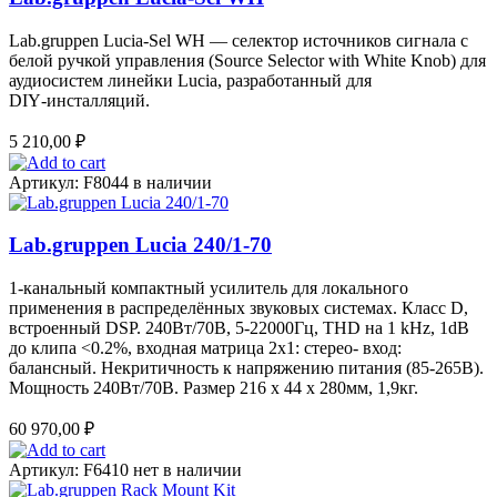
Lab.gruppen Lucia‑Sel WH — селектор источников сигнала с
белой ручкой управления (Source Selector with White Knob) для
аудиосистем линейки Lucia, разработанный для
DIY‑инсталляций.
5 210,00
₽
Артикул: F8044
в наличии
Lab.gruppen Lucia 240/1-70
1-канальный компактный усилитель для локального
применения в распределённых звуковых системах. Класс D,
встроенный DSP. 240Вт/70В, 5-22000Гц, THD на 1 kHz, 1dB
до клипа <0.2%, входная матрица 2х1: стерео- вход:
балансный. Некритичность к напряжению питания (85-265В).
Мощность 240Вт/70В. Размер 216 x 44 х 280мм, 1,9кг.
60 970,00
₽
Артикул: F6410
нет в наличии