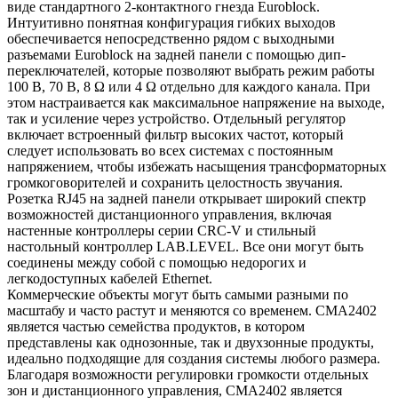
виде стандартного 2-контактного гнезда Euroblock.
Интуитивно понятная конфигурация гибких выходов
обеспечивается непосредственно рядом с выходными
разъемами Euroblock на задней панели с помощью дип-
переключателей, которые позволяют выбрать режим работы
100 В, 70 В, 8 Ω или 4 Ω отдельно для каждого канала. При
этом настраивается как максимальное напряжение на выходе,
так и усиление через устройство. Отдельный регулятор
включает встроенный фильтр высоких частот, который
следует использовать во всех системах с постоянным
напряжением, чтобы избежать насыщения трансформаторных
громкоговорителей и сохранить целостность звучания.
Розетка RJ45 на задней панели открывает широкий спектр
возможностей дистанционного управления, включая
настенные контроллеры серии CRC-V и стильный
настольный контроллер LAB.LEVEL. Все они могут быть
соединены между собой с помощью недорогих и
легкодоступных кабелей Ethernet.
Коммерческие объекты могут быть самыми разными по
масштабу и часто растут и меняются со временем. CMA2402
является частью семейства продуктов, в котором
представлены как однозонные, так и двухзонные продукты,
идеально подходящие для создания системы любого размера.
Благодаря возможности регулировки громкости отдельных
зон и дистанционного управления, CMA2402 является