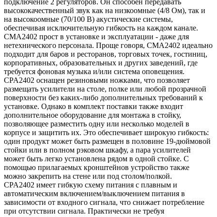
подключение 2 регуляторов. Он способен передавать
высококачественный звук как на низкоомные (4/8 Ом), так и
на высокоомные (70/100 В) акустические системы,
обеспечивая исключительную гибкость на каждом канале.
CMA2402 прост в установке и эксплуатации - даже для
нетехнического персонала. Проще говоря, CMA2402 идеально
подходит для баров и ресторанов, торговых точек, гостиниц,
корпоративных, образовательных и других заведений, где
требуется фоновая музыка и/или система оповещения.
CPA2402 оснащен резиновыми ножками, что позволяет
размещать усилители на столе, полке или любой прозрачной
поверхности без каких-либо дополнительных требований к
установке. Однако в комплект поставки также входит
дополнительное оборудование для монтажа в стойку,
позволяющее разместить одну или несколько моделей в
корпусе и защитить их. Это обеспечивает широкую гибкость:
один продукт может быть размещен в половине 19-дюймовой
стойки или в полном рэковом шкафу, а пара усилителей
может быть легко установлена рядом в одной стойке. С
помощью прилагаемых кронштейнов устройство также
можно закрепить на стене или под столом/полкой.
CPA2402 имеет гибкую схему питания с плавным и
автоматическим включением/выключением питания в
зависимости от входного сигнала, что снижает потребление
при отсутствии сигнала. Практически не требуя