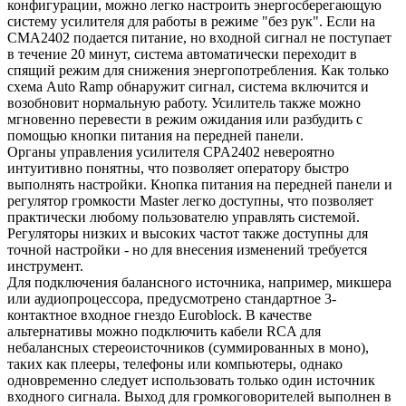
конфигурации, можно легко настроить энергосберегающую
систему усилителя для работы в режиме "без рук". Если на
CMA2402 подается питание, но входной сигнал не поступает
в течение 20 минут, система автоматически переходит в
спящий режим для снижения энергопотребления. Как только
схема Auto Ramp обнаружит сигнал, система включится и
возобновит нормальную работу. Усилитель также можно
мгновенно перевести в режим ожидания или разбудить с
помощью кнопки питания на передней панели.
Органы управления усилителя CPA2402 невероятно
интуитивно понятны, что позволяет оператору быстро
выполнять настройки. Кнопка питания на передней панели и
регулятор громкости Master легко доступны, что позволяет
практически любому пользователю управлять системой.
Регуляторы низких и высоких частот также доступны для
точной настройки - но для внесения изменений требуется
инструмент.
Для подключения балансного источника, например, микшера
или аудиопроцессора, предусмотрено стандартное 3-
контактное входное гнездо Euroblock. В качестве
альтернативы можно подключить кабели RCA для
небалансных стереоисточников (суммированных в моно),
таких как плееры, телефоны или компьютеры, однако
одновременно следует использовать только один источник
входного сигнала. Выход для громкоговорителей выполнен в