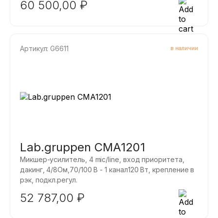
60 500,00
₽
CPA2401 оснащен резиновыми ножками, что
позволяет разместить усилитель на столе, полке
или любой другой чистой поверхности без
дополнительных требований к установке.
Артикул: G6611
в наличии
Lab.gruppen CMA1201
Микшер-усилитель, 4 mic/line, вход приоритета,
дакинг, 4/8Ом,70/100 B - 1 канал120 Вт, крепление в
рэк, подкл.регул.
52 787,00
₽