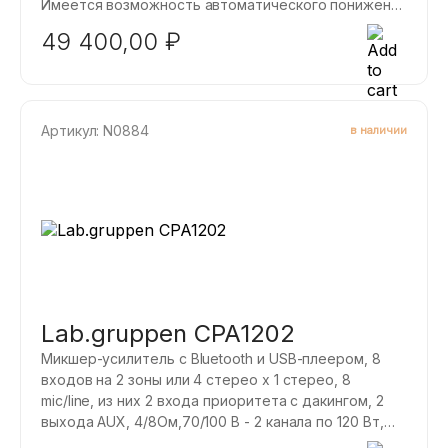
Имеется возможность автоматического понижения
громкости сигналов 2-4 каналов от микрофона 1
49 400,00
₽
канала, а также от внешнего сигнала управления.
Артикул: N0884
в наличии
Lab.gruppen CPA1202
Микшер-усилитель с Bluetooth и USB-плеером, 8
входов на 2 зоны или 4 стерео x 1 стерео, 8
mic/line, из них 2 входа приоритета с дакингом, 2
выхода AUX, 4/8Ом,70/100 B - 2 канала по 120 Вт,
крепление в рэк, подключение 2 регуляторов.