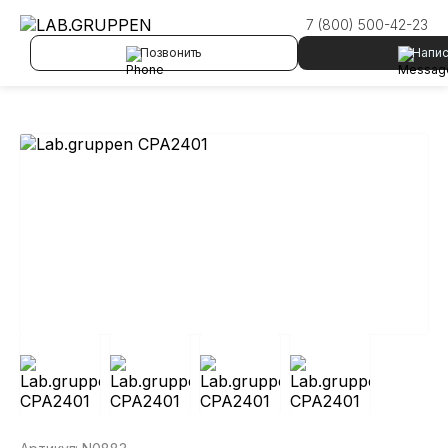
Главная
/
Каталог товаров
/
Lab.gruppen CPA2401
7 (800) 500-42-23
Позвонить
Напис