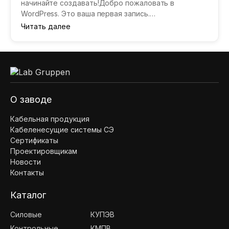
начинайте создавать!Добро пожаловать в
WordPress. Это ваша первая запись.
Отредактируйте или удалите ее, затем начинайте
Читать далее
создавать!Добро пожаловать…
О заводе
Кабельная продукция
Кабеленесущие системы СЭ
Сертификаты
Проектировщикам
Новости
Контакты
Каталог
Силовые
КУПЭВ
Контрольные
КМПВ