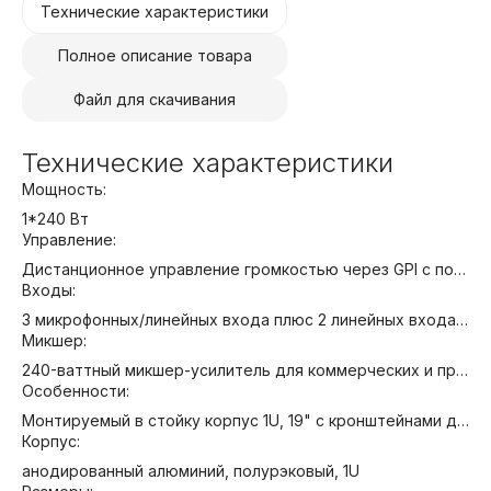
Технические характеристики
Полное описание товара
Файл для скачивания
Технические характеристики
Мощность:
1*240 Вт
Управление:
Дистанционное управление громкостью через GPI с помощью стандартного разъема RJ-45 и кабеля Ethernet
Входы:
3 микрофонных/линейных входа плюс 2 линейных входа с индивидуальными регуляторами громкости и маршрутизацией выходов
Микшер:
240-ваттный микшер-усилитель для коммерческих и промышленных применений
Особенности:
Монтируемый в стойку корпус 1U, 19" с кронштейнами для монтажа в стойку Микрофонные/линейные входные и выходные разъемы типа Euroblock Технология конвекционного охлаждения усилителя без вентилятора для снижения уровня шума
Корпус:
анодированный алюминий, полурэковый, 1U