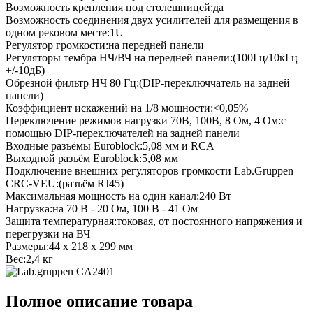
Возможность крепления под столешницей:
да
Возможность соединения двух усилителей для размещения в
одном рековом месте:
1U
Регулятор громкости:
на передней панели
Регуляторы тембра НЧ/ВЧ на передней панели:
(100Гц/10кГц
+/-10дБ)
Обрезной фильтр НЧ 80 Гц:
(DIP-переключчатель на задней
панели)
Коэффициент искажений на 1/8 мощности:
<0,05%
Переключение режимов нагрузки 70В, 100В, 8 Ом, 4 Ом:
с
помощью DIP-переключателей на задней панели
Входные разъёмы Euroblock:
5,08 мм и RCA
Выходной разъём Euroblock:
5,08 мм
Подключение внешних регуляторов громкости Lab.Gruppen
CRC-VEU:
(разъём RJ45)
Максимальная мощность на один канал:
240 Вт
Нагрузка:
на 70 В - 20 Ом, 100 В - 41 Ом
Защита температурная:
токовая, от постоянного напряжения и
перегрузки на ВЧ
Размеры:
44 x 218 x 299 мм
Вес:
2,4 кг
Полное описание товара