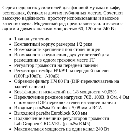
Серия недорогих усилителей для фоновой музыки в кафе,
ресторанах, бутиках и других публичных местах. Сочетают
высокую надёжность, простоту использования и высокое
качество звука. Модельный ряд представлен усилителями с
одним и двумя каналами мощностью 60, 120 или 240 Вт
1 канал усиления
Компактный корпус размером 1/2 река
Возможность крепления под столешницей
Возможность соединения двух усилителей для
размещения в одном трековом месте 1U
Регулятор громкости на передней панели
Регуляторы тембра НЧ/ВЧ на передней панели
(100Гц/10кГц +/-10дБ)
Обрезной фильтр НЧ 80 Гц (DIP-переключаатель на
задней панели)
Коэффициент искажений на 1/8 мощности <0,05%
Переключение режимов нагрузки 70В, 100В, 8 Ом, 4 Ом
с помощью DIP-переключателей на задней панели
Входные разъёмы Euroblock 5,08 мм и RCA
Выходной разъём Euroblock 5,08 мм
Подключение внешних регуляторов громкости
Lab.Gruppen CRC-VEU (разъём RJ45)
Максимальная мощность на один канал 240 Вт