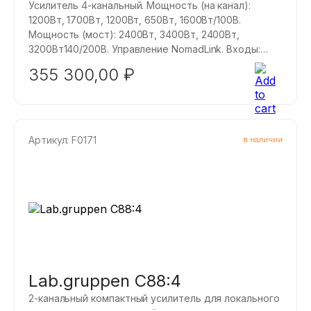
Усилитель 4-канальный. Мощность (на канал):
1200Вт, 1700Вт, 1200Вт, 650Вт, 1600Вт/100В.
Мощность (мост): 2400Вт, 3400Вт, 2400Вт,
3200Вт140/200В. Управление NomadLink. Входы:
аналог Phoenix. Подключение: винтовое.
355 300,00
₽
Инсталляционный 4-х канальный усилитель
Lab.gruppen C68:4 высшего класса с
дистанционным мониторингом состояния и
включением/выключением (через внешний блок
NLB 60). Работа на низкоомную нагрузку и
Артикул: F0171
в наличии
трансляционную линию 70/100В. Универсальный
импульсный блок питания, некритичный к входному
напряжению (130 - 265В).
Lab.gruppen C88:4
2-канальный компактный усилитель для локального