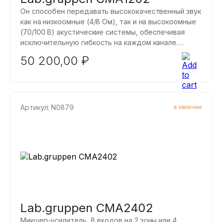
Он способен передавать высококачественный звук
как на низкоомные (4/8 Ом), так и на высокоомные
(70/100 В) акустические системы, обеспечивая
исключительную гибкость на каждом канале.
Lab.gruppen CMA1202 микшер-усилитель, 8 входов
50 200,00
₽
на 2 зоны или 4 стерео x 1 стерео, 8 mic/line, из них
2 входа приоритета с дакингом, 2 выхода AUX,
4/8Ом,70/100 B - 2 канала по 120 Вт, крепление в
рэк, подключение 2 регуляторов.
Артикул: N0879
в наличии
Lab.gruppen CMA2402
Микшер-усилитель, 8 входов на 2 зоны или 4