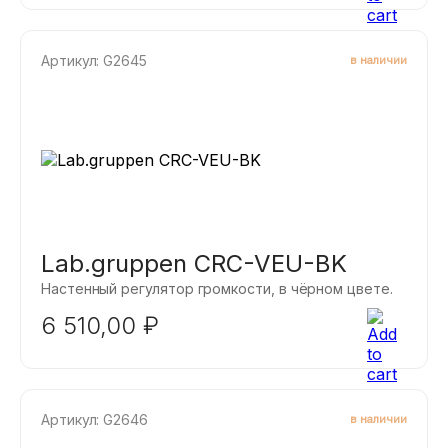
(70/100 В) акустические системы, обеспечивая
исключительную гибкость на каждом канале.
CMA2402 прост в установке и эксплуатации - даже
Артикул: G2645
в наличии
для нетехнического персонала.
Lab.gruppen CRC-VEU-BK
Настенный регулятор громкости, в чёрном цвете.
6 510,00
₽
Артикул: G2646
в наличии