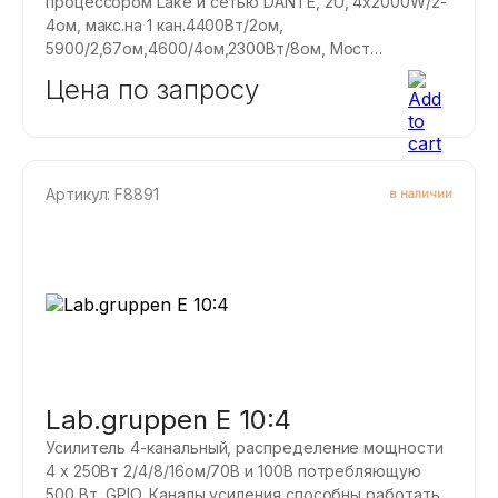
процессором Lake и сетью DANTE, 2U, 4x2000W/2-
4ом, макс.на 1 кан.4400Вт/2ом,
5900/2,67ом,4600/4ом,2300Вт/8ом, Мост
2х4000Вт, 2x3000, свободное распределение
Цена по запросу
мощности между каналами.
Артикул: F8891
в наличии
Lab.gruppen E 10:4
Усилитель 4-канальный, распределение мощности
4 x 250Вт 2/4/8/16ом/70В и 100В потребляющую
500 Вт, GPIO. Каналы усиления способны работать