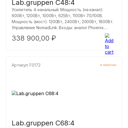
Lab.gruppen C48:4
Усилитель 4-канальный. Мощность (на канал):
600Вт, 1200Вт, 1000Вт, 625Вт, 1100Вт 70/100В.
Мощность (мост): 1200Вт, 2400Вт, 2000Вт, 1800Вт.
Управление NomadLink. Входы: аналог Phoenix.
Серия инсталляционных усилителей Lab Gruppen С
338 900,00
₽
является необычайно гибким инструментом для
реализации самых различных проектов, будь то
фоновый трансляционный звук, многоканальный
звук для кино или концертный звук высокой
мощности.
Артикул: F0172
в наличии
Lab.gruppen C68:4