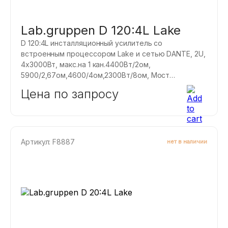
Lab.gruppen D 120:4L Lake
D 120:4L инсталляционный усилитель со
встроенным процессором Lake и сетью DANTE, 2U,
4х3000Вт, макс.на 1 кан.4400Вт/2ом,
5900/2,67ом,4600/4ом,2300Вт/8ом, Мост
2х6000Вт, 2x3800, свободное распределение
Цена по запросу
мощности между каналами.
Артикул: F8887
нет в наличии