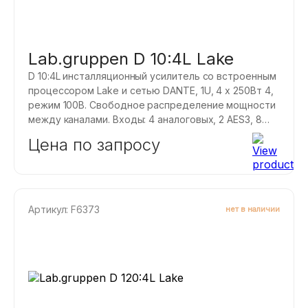
Lab.gruppen D 10:4L Lake
D 10:4L инсталляционный усилитель со встроенным
процессором Lake и сетью DANTE, 1U, 4 х 250Вт 4,
режим 100В. Свободное распределение мощности
между каналами. Входы: 4 аналоговых, 2 AES3, 8
DANTE. Коммутация: входы аналоговые и AES3
Цена по запросу
Euroblock.
Артикул: F6373
нет в наличии