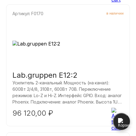
Артикул: F0170
в наличии
Lab.gruppen E12:2
Усилитель 2-канальный. Мощность (на канал):
600Вт 2/4/8, 310Вт, 600Вт 70В. Переключение
режимов: Lo-Z и Hi-Z. Интерфейс GPIO. Вход: аналог
Phoenix. Подключение: аналог Phoenix. Высота 1U.
Вес 4,1кг Каналы усиления способны работать в
96 120,00
₽
режиме перераспределения мощности. Это
означает, что имеется номинальная мощность,
которая одинакова для всех каналов усилителя, но
также имеется максимальная мощность, которую