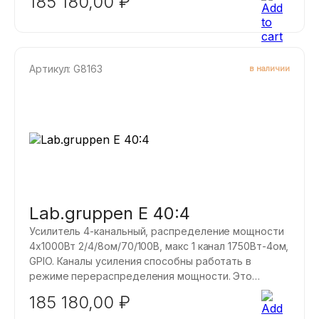
185 180,00
₽
которая одинакова для всех каналов усилителя, но
также имеется максимальная мощность, которую
может выводить любой из 4 каналов.
Артикул: G8163
в наличии
Lab.gruppen E 40:4
Усилитель 4-канальный, распределение мощности
4x1000Вт 2/4/8ом/70/100В, макс 1 канал 1750Вт-4ом,
GPIO. Каналы усиления способны работать в
режиме перераспределения мощности. Это
означает, что имеется номинальная мощность,
185 180,00
₽
которая одинакова для всех каналов усилителя, но