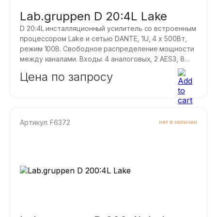
Lab.gruppen D 20:4L Lake
D 20:4L инсталляционный усилитель со встроенным
процессором Lake и сетью DANTE, 1U, 4 х 500Вт,
режим 100В. Свободное распределение мощности
между каналами. Входы: 4 аналоговых, 2 AES3, 8
DANTE. Коммутация: входы аналоговые и AES3
Цена по запросу
Euroblock.
Артикул: F6372
нет в наличии