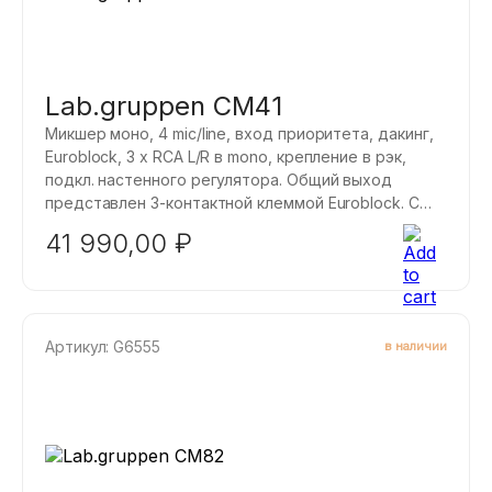
Lab.gruppen CM41
Микшер моно, 4 mic/line, вход приоритета, дакинг,
Euroblock, 3 x RCA L/R в mono, крепление в рэк,
подкл. настенного регулятора. Общий выход
представлен 3-контактной клеммой Euroblock. С
этого выхода можно вывести общую сумму
41 990,00
₽
входных каналов. Для него также есть 2-полосный
эквалайзер, позволяющий подстроить уровень
низких и высоких частот в области 100 Гц и 10 кГц.
Диапазон озвучиваемых частот охватывает весь
спектр от 20 Гц до 20 кГц.
Артикул: G6555
в наличии