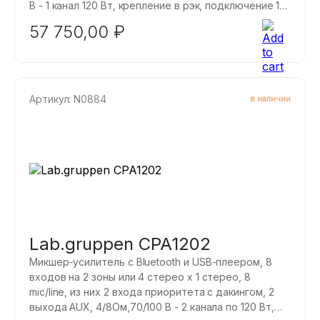
B - 1 канал 120 Вт, крепление в рэк, подключение 1
регулятора. Он способен передавать
57 750,00
₽
высококачественный звук как на низкоомные (4/8
Ом), так и на высокоомные (70/100 В) акустические
системы, обеспечивая исключительную гибкость
на каждом канале. CPA1201 прост в установке и
эксплуатации - даже для нетехнического
Артикул: N0884
в наличии
персонала.
Lab.gruppen CPA1202
Микшер-усилитель с Bluetooth и USB-плеером, 8
входов на 2 зоны или 4 стерео x 1 стерео, 8
mic/line, из них 2 входа приоритета с дакингом, 2
выхода AUX, 4/8Ом,70/100 B - 2 канала по 120 Вт,