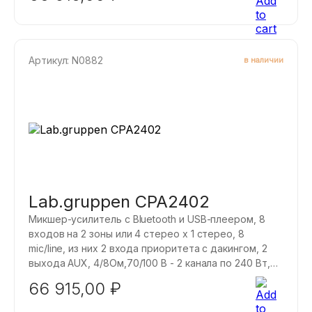
Артикул: N0882
в наличии
Lab.gruppen CPA2402
Микшер-усилитель с Bluetooth и USB-плеером, 8
входов на 2 зоны или 4 стерео x 1 стерео, 8
mic/line, из них 2 входа приоритета с дакингом, 2
выхода AUX, 4/8Ом,70/100 B - 2 канала по 240 Вт,
крепление в рэк, подключение 2 регуляторов. Он
66 915,00
₽
способен передавать высококачественный звук
как на низкоомные (4/8 Ом), так и на высокоомные