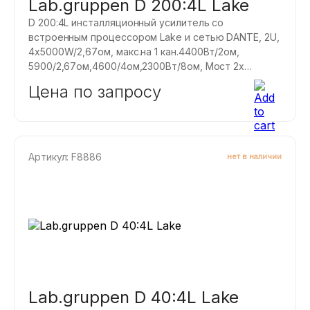
Lab.gruppen D 200:4L Lake
D 200:4L инсталляционный усилитель со
встроенным процессором Lake и сетью DANTE, 2U,
4x5000W/2,67ом, макс.на 1 кан.4400Вт/2ом,
5900/2,67ом,4600/4ом,2300Вт/8ом, Мост 2х
8800Вт 4/8, 2x4600, cвободное распределение
Цена по запросу
мощности между каналами.
Артикул: F8886
нет в наличии
Lab.gruppen D 40:4L Lake