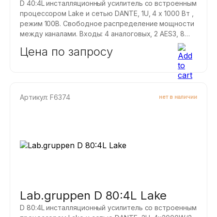
D 40:4L инсталляционный усилитель со встроенным
процессором Lake и сетью DANTE, 1U, 4 х 1000 Вт ,
режим 100В. Свободное распределение мощности
между каналами. Входы: 4 аналоговых, 2 AES3, 8
DANTE. Коммутация: входы аналоговые и AES3
Цена по запросу
Euroblock.
Артикул: F6374
нет в наличии
Lab.gruppen D 80:4L Lake
D 80:4L инсталляционный усилитель со встроенным