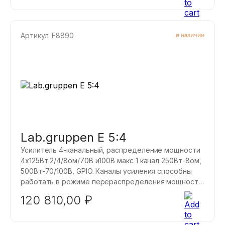
также имеется максимальная мощность, которую
может выводить любой из 4 каналов.
Артикул: F8890
в наличии
Lab.gruppen E 5:4
Усилитель 4-канальный, распределение мощности
4x125Вт 2/4/8ом/70В и100В макс 1 канал 250Вт-8ом,
500Вт-70/100В, GPIO. Каналы усиления способны
работать в режиме перераспределения мощности.
Это означает, что имеется номинальная мощность,
120 810,00
₽
которая одинакова для всех каналов усилителя, но
также имеется максимальная мощность, которую
может выводить любой из 4 каналов.