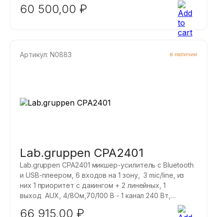
крепление в рэк, подключение 2 регуляторов.
60 500,00
₽
CPA2401 оснащен резиновыми ножками, что
позволяет разместить усилитель на столе, полке
или любой другой чистой поверхности без
дополнительных требований к установке.
Артикул: N0883
в наличии
Lab.gruppen CPA2401
Lab.gruppen CPA2401 микшер-усилитель с Bluetooth
и USB-плеером, 6 входов на 1 зону, 3 mic/line, из
них 1 приоритет с дакингом + 2 линейных, 1
выход AUX, 4/8Ом,70/100 B - 1 канал 240 Вт,
крепление в рэк, подключение 1 регулятора
66 915,00
₽